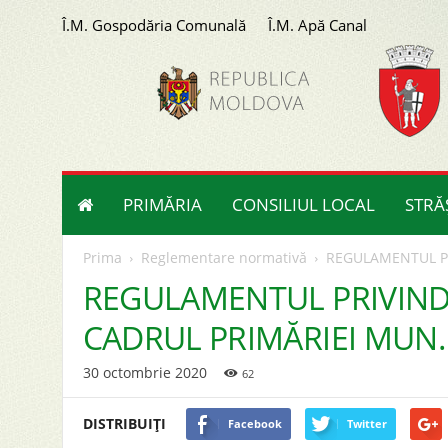
Î.M. Gospodăria Comunală
Î.M. Apă Canal
Primăria
orașului
Strășeni
PRIMĂRIA
CONSILIUL LOCAL
STRĂ
Prima
Reglementare normativă
REGULAMENTUL PR
REGULAMENTUL PRIVIND 
CADRUL PRIMĂRIEI MUN.
30 octombrie 2020
62
DISTRIBUIȚI
Facebook
Twitter