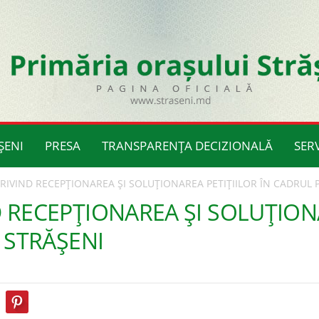
ȘENI
PRESA
TRANSPARENȚA DECIZIONALĂ
SERV
IVIND RECEPŢIONAREA ŞI SOLUŢIONAREA PETIŢIILOR ÎN CADRUL 
RECEPŢIONAREA ŞI SOLUŢIONA
 STRĂŞENI