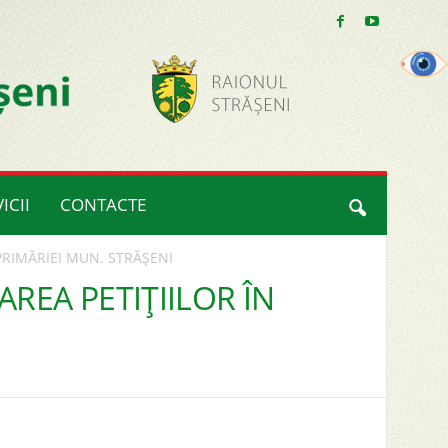
ICII
CONTACTE
PRIMĂRIEI MUN. STRĂŞENI
REA PETIŢIILOR ÎN