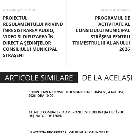
Articolul precedent
Articolul următor
PROIECTUL
PROGRAMUL DE
REGULAMENTULUI PRIVIND
ACTIVITATE AL
ÎNREGISTRAREA AUDIO,
CONSILIULUI MUNICIPAL
VIDEO ȘI DIFUZAREA ÎN
STRĂȘENI PENTRU
DIRECT A ȘEDINȚELOR
TRIMESTRUL III AL ANULUI
CONSILIULUI MUNICIPAL
2026
STRĂȘENI
ARTICOLE SIMILARE
DE LA ACELAȘ
CONVOCAREA CONSILIULUI MUNICIPAL STRĂȘENI, 4 AUGUST,
2026, ORA 10:00
ATENȚIE! COMBATEREA AMBROZIEI ESTE OBLIGAȚIA FIECĂRUI
DEȚINĂTOR DE TEREN!
ÎN ATENȚIA PROPRIETARILOR BUNURILOR IMOBILE!