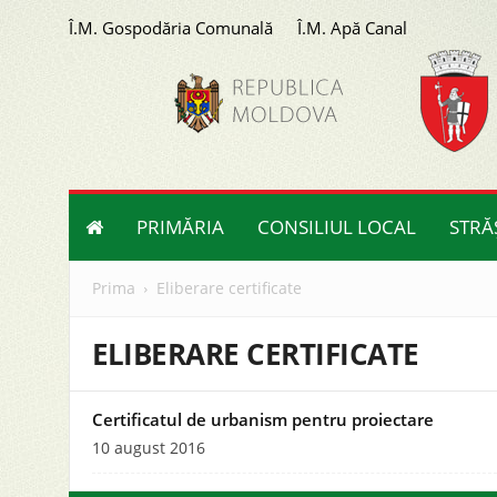
Î.M. Gospodăria Comunală
Î.M. Apă Canal
Primăria
orașului
Strășeni
PRIMĂRIA
CONSILIUL LOCAL
STRĂ
Prima
Eliberare certificate
ELIBERARE CERTIFICATE
Certificatul de urbanism pentru proiectare
10 august 2016