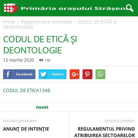
Prima
Reglementare normativă
CODUL DE ETICĂ ŞI
DEONTOLOGIE
CODUL DE ETICĂ ŞI
DEONTOLOGIE
12 martie 2020
136
Facebook
Twitter
CODUL DE ETICA1348
tweet
Articolul precedent
Articolul următor
ANUNŢ DE INTENŢIE
REGULAMENTUL PRIVIND
ATRIBUIREA SECTOARELOR