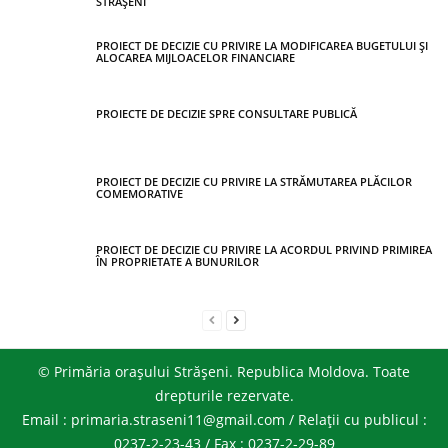
STRĂȘENI
PROIECT DE DECIZIE CU PRIVIRE LA MODIFICAREA BUGETULUI ȘI
ALOCAREA MIJLOACELOR FINANCIARE
PROIECTE DE DECIZIE SPRE CONSULTARE PUBLICĂ
PROIECT DE DECIZIE CU PRIVIRE LA STRĂMUTAREA PLĂCILOR
COMEMORATIVE
PROIECT DE DECIZIE CU PRIVIRE LA ACORDUL PRIVIND PRIMIREA
ÎN PROPRIETATE A BUNURILOR
© Primăria orașului Strășeni. Republica Moldova. Toate
drepturile rezervate.
Email : primaria.straseni11@gmail.com / Relații cu publicul :
0237-2-23-43 / Fax : 0237-2-29-89