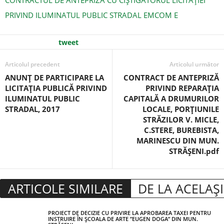
CONTRACTUL DE ANTEPRIZĂ CU CÎŞTIGĂTORUL LICITAŢIEI
PRIVIND ILUMINATUL PUBLIC STRADAL EMCOM E
tweet
Articolul precedent
Articolul următor
ANUNŢ DE PARTICIPARE LA
CONTRACT DE ANTEPRIZĂ
LICITAŢIA PUBLICĂ PRIVIND
PRIVIND REPARAŢIA
ILUMINATUL PUBLIC
CAPITALĂ A DRUMURILOR
STRADAL, 2017
LOCALE, PORŢIUNILE
STRĂZILOR V. MICLE,
C.STERE, BUREBISTA,
MARINESCU DIN MUN.
STRĂŞENI.pdf
ARTICOLE SIMILARE
DE LA ACELAȘ
PROIECT DE DECIZIE CU PRIVIRE LA APROBAREA TAXEI PENTRU
INSTRUIRE ÎN ȘCOALA DE ARTE ”EUGEN DOGA” DIN MUN.