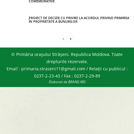
COMEMORATIVE
PROIECT DE DECIZIE CU PRIVIRE LA ACORDUL PRIVIND PRIMIREA
ÎN PROPRIETATE A BUNURILOR
© Primăria orașului Strășeni. Republica Moldova. Toate
drepturile rezervate.
Email : primaria.straseni11@gmail.com / Relații cu publicul :
0237-2-23-43 / Fax : 0237-2-29-89
Elaborat de BRAND.MD