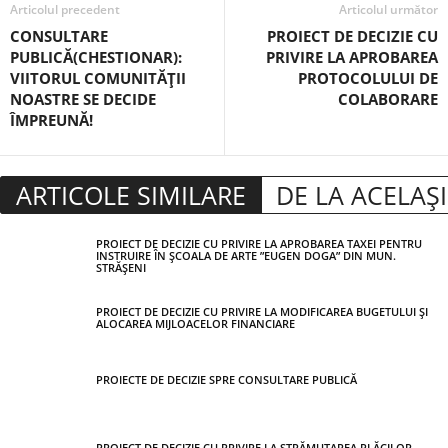
Articolul precedent
Articolul următor
CONSULTARE
PROIECT DE DECIZIE CU
PUBLICĂ(CHESTIONAR):
PRIVIRE LA APROBAREA
VIITORUL COMUNITĂȚII
PROTOCOLULUI DE
NOASTRE SE DECIDE
COLABORARE
ÎMPREUNĂ!
ARTICOLE SIMILARE
DE LA ACELAȘ
PROIECT DE DECIZIE CU PRIVIRE LA APROBAREA TAXEI PENTRU
INSTRUIRE ÎN ȘCOALA DE ARTE ”EUGEN DOGA” DIN MUN.
STRĂȘENI
PROIECT DE DECIZIE CU PRIVIRE LA MODIFICAREA BUGETULUI ȘI
ALOCAREA MIJLOACELOR FINANCIARE
PROIECTE DE DECIZIE SPRE CONSULTARE PUBLICĂ
PROIECT DE DECIZIE CU PRIVIRE LA STRĂMUTAREA PLĂCILOR