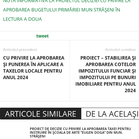
NOTĂ INFORMATIVĂ LA PROIECTUL DECIZIEI CU PRIVIRE LA
APROBAREA BUGETULUI PRIMĂRIEI MUN STRĂȘENI ÎN
LECTURA A DOUA
tweet
Articolul precedent
Articolul următor
CU PRIVIRE LA APROBAREA
PROIECT – STABILIREA ȘI
ȘI PUNEREA ÎN APLICARE A
APROBAREA COTELOR
TAXELOR LOCALE PENTRU
IMPOZITULUI FUNCIAR ȘI
ANUL 2024
IMPOZITULUI PE BUNURI
IMOBILIARE PENTRU ANUL
2024
ARTICOLE SIMILARE
DE LA ACELAȘ
PROIECT DE DECIZIE CU PRIVIRE LA APROBAREA TAXEI PENTRU
INSTRUIRE ÎN ȘCOALA DE ARTE ”EUGEN DOGA” DIN MUN.
STRĂȘENI