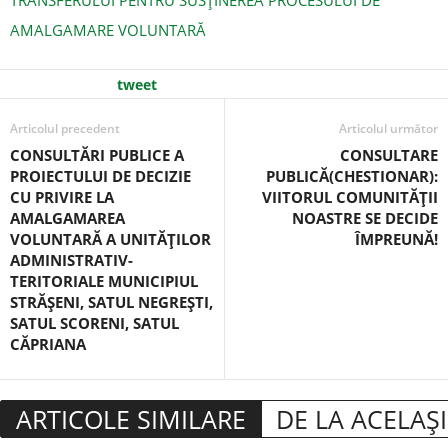
TRANSFERULUI PENTRU SUSȚINEREA PROCESULUI DE
AMALGAMARE VOLUNTARĂ
tweet
Articolul precedent
Articolul următor
CONSULTĂRI PUBLICE A
CONSULTARE
PROIECTULUI DE DECIZIE
PUBLICĂ(CHESTIONAR):
CU PRIVIRE LA
VIITORUL COMUNITĂȚII
AMALGAMAREA
NOASTRE SE DECIDE
VOLUNTARĂ A UNITĂȚILOR
ÎMPREUNĂ!
ADMINISTRATIV-
TERITORIALE MUNICIPIUL
STRĂȘENI, SATUL NEGREȘTI,
SATUL SCORENI, SATUL
CĂPRIANA
ARTICOLE SIMILARE
DE LA ACELAȘ