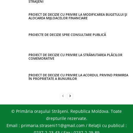
STRĂȘENI
PROIECT DE DECIZIE CU PRIVIRE LA MODIFICAREA BUGETULUI ȘI
ALOCAREA MIJLOACELOR FINANCIARE
PROIECTE DE DECIZIE SPRE CONSULTARE PUBLICĂ
PROIECT DE DECIZIE CU PRIVIRE LA STRĂMUTAREA PLĂCILOR
COMEMORATIVE
PROIECT DE DECIZIE CU PRIVIRE LA ACORDUL PRIVIND PRIMIREA
ÎN PROPRIETATE A BUNURILOR
© Primăria orașului Strășeni. Republica Moldova. Toate
drepturile rezervate.
Email : primaria.straseni11@gmail.com / Relații cu publicul :
0237-2-23-43 / Fax : 0237-2-29-89