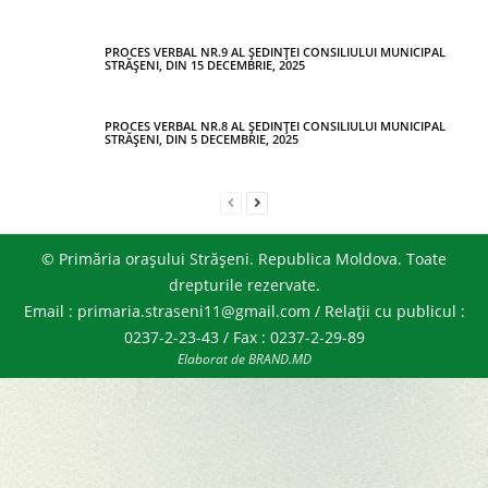
PROCES VERBAL NR.9 AL ȘEDINȚEI CONSILIULUI MUNICIPAL
STRĂȘENI, DIN 15 DECEMBRIE, 2025
PROCES VERBAL NR.8 AL ȘEDINȚEI CONSILIULUI MUNICIPAL
STRĂȘENI, DIN 5 DECEMBRIE, 2025
© Primăria orașului Strășeni. Republica Moldova. Toate
drepturile rezervate.
Email : primaria.straseni11@gmail.com / Relații cu publicul :
0237-2-23-43 / Fax : 0237-2-29-89
Elaborat de BRAND.MD