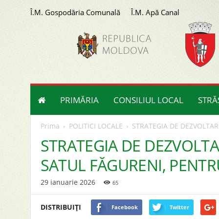
Î.M. Gospodăria Comunală
Î.M. Apă Canal
Primăria
orașului
Strășeni
PRIMĂRIA
CONSILIUL LOCAL
STRĂ
Prima
POLITICI LOCALE
STRATEGIA DE DEZVOLTARE
STRATEGIA DE DEZVOLTAR
SATUL FĂGURENI, PENTRU
29 ianuarie 2026
65
DISTRIBUIȚI
Facebook
Twitter