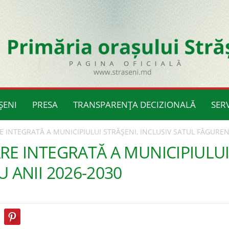
ȘENI
PRESA
TRANSPARENȚA DECIZIONALĂ
SERV
 INTEGRATĂ A MUNICIPIULUI STRĂȘENI, INCLUSIV SATUL FĂGURENI,
E INTEGRATĂ A MUNICIPIULUI 
 ANII 2026-2030