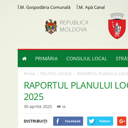
Î.M. Gospodăria Comunală
Î.M. Apă Canal
Primăria
orașului
Strășeni
PRIMĂRIA
CONSILIUL LOCAL
STRĂ
Prima
POLITICI LOCALE
RAPORTUL PLANULUI LOCAL
RAPORTUL PLANULUI LOCA
2025
30 aprilie 2025
58
DISTRIBUIȚI
Facebook
Twitter