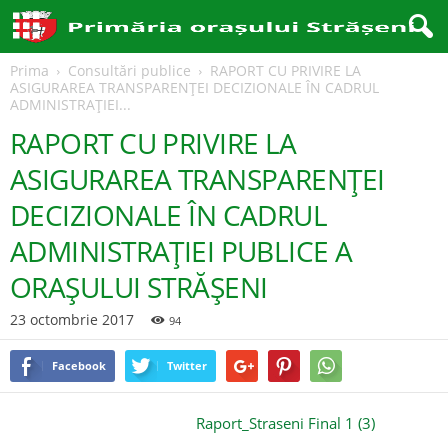
Prima
Consultări publice
RAPORT CU PRIVIRE LA
ASIGURAREA TRANSPARENȚEI DECIZIONALE ÎN CADRUL
ADMINISTRAȚIEI...
RAPORT CU PRIVIRE LA
ASIGURAREA TRANSPARENȚEI
DECIZIONALE ÎN CADRUL
ADMINISTRAȚIEI PUBLICE A
ORAȘULUI STRĂȘENI
23 octombrie 2017
94
Facebook
Twitter
Raport_Straseni Final 1 (3)